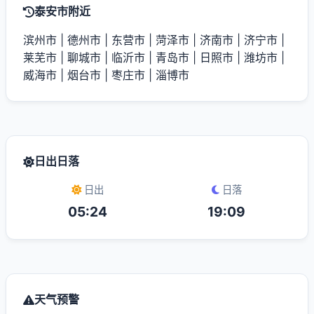
泰安市附近
滨州市
|
德州市
|
东营市
|
菏泽市
|
济南市
|
济宁市
|
莱芜市
|
聊城市
|
临沂市
|
青岛市
|
日照市
|
潍坊市
|
威海市
|
烟台市
|
枣庄市
|
淄博市
日出日落
日出
日落
05:24
19:09
天气预警