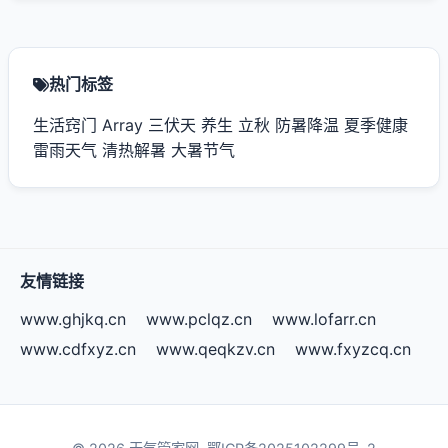
热门标签
生活窍门
Array
三伏天
养生
立秋
防暑降温
夏季健康
雷雨天气
清热解暑
大暑节气
友情链接
www.ghjkq.cn
www.pclqz.cn
www.lofarr.cn
www.cdfxyz.cn
www.qeqkzv.cn
www.fxyzcq.cn