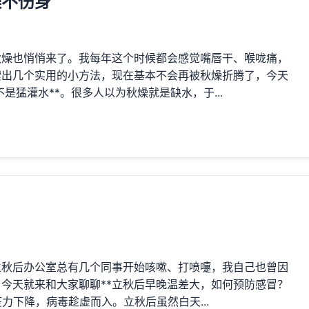
燥不伤身
秋燥也悄悄来了。我每年这个时候都会感觉嘴唇干、喉咙痛，
索出几个实用的小方法，现在基本不会再被秋燥折腾了，今天
是猛灌水**。很多人以为秋燥就是缺水，于...
立秋后办公室总有几个同事开始咳嗽、打喷嚏，我自己也曾因
今天就来和大家聊聊**立秋后早晚温差大，如何预防感冒？
疫力下降，病毒趁虚而入。立秋后虽然白天...