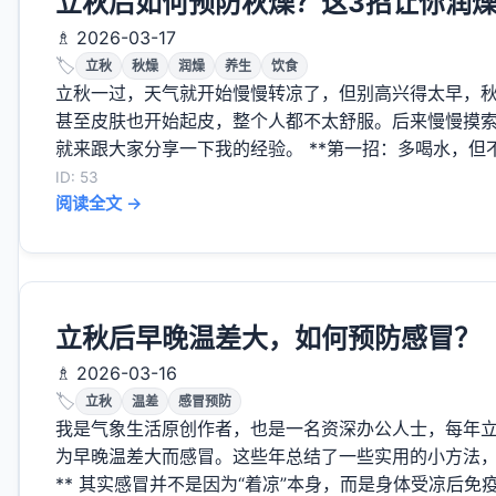
立秋后如何预防秋燥？这3招让你润
♗ 2026-03-17
🏷️
立秋
秋燥
润燥
养生
饮食
立秋一过，天气就开始慢慢转凉了，但别高兴得太早，
甚至皮肤也开始起皮，整个人都不太舒服。后来慢慢摸
就来跟大家分享一下我的经验。 **第一招：多喝水，但不
ID: 53
阅读全文 →
立秋后早晚温差大，如何预防感冒？
♗ 2026-03-16
🏷️
立秋
温差
感冒预防
我是气象生活原创作者，也是一名资深办公人士，每年
为早晚温差大而感冒。这些年总结了一些实用的小方法，
** 其实感冒并不是因为“着凉”本身，而是身体受凉后免