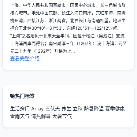
上海，中华人民共和国直辖市，国家中心城市，长三角城市群
核心城市。地处中国东部、长江入海口南岸，东临东海，南濒
杭州湾，西接江苏、浙江两省，北界长江与南通相望，地理坐
标介于北纬30°40′—31°53′、东经120°51′—122°12′之间。
“上海”之名始见于北宋天圣年间，因位于松江（吴淞江）支流
上海浦西岸而得名；南宋咸淳三年（1267年）设上海镇，元至
元二十九年（1292年）升格为上...
查看完整介绍
热门标签
生活窍门
Array
三伏天
养生
立秋
防暑降温
夏季健康
雷雨天气
清热解暑
大暑节气