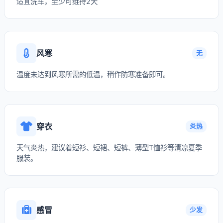
适宜洗车，至少可维持2天
风寒
无
温度未达到风寒所需的低温，稍作防寒准备即可。
穿衣
炎热
天气炎热，建议着短衫、短裙、短裤、薄型T恤衫等清凉夏季
服装。
感冒
少发