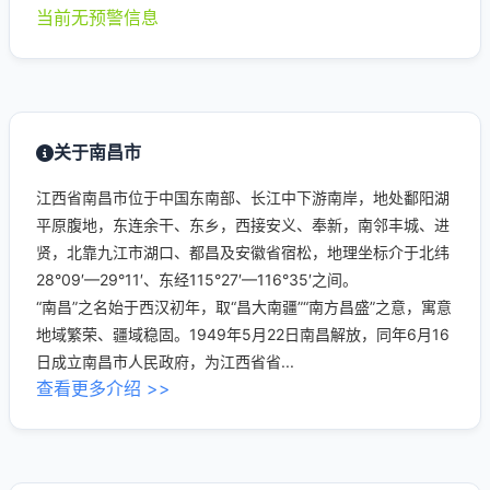
当前无预警信息
关于南昌市
江西省南昌市位于中国东南部、长江中下游南岸，地处鄱阳湖
平原腹地，东连余干、东乡，西接安义、奉新，南邻丰城、进
贤，北靠九江市湖口、都昌及安徽省宿松，地理坐标介于北纬
28°09′—29°11′、东经115°27′—116°35′之间。
“南昌”之名始于西汉初年，取“昌大南疆”“南方昌盛”之意，寓意
地域繁荣、疆域稳固。1949年5月22日南昌解放，同年6月16
日成立南昌市人民政府，为江西省省...
查看更多介绍 >>