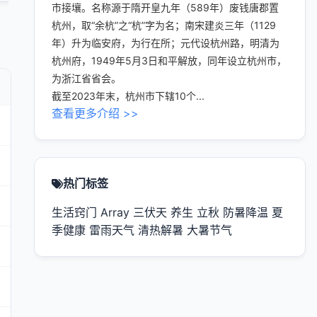
市接壤。名称源于隋开皇九年（589年）废钱唐郡置
杭州，取“余杭”之“杭”字为名；南宋建炎三年（1129
年）升为临安府，为行在所；元代设杭州路，明清为
杭州府，1949年5月3日和平解放，同年设立杭州市，
为浙江省省会。
截至2023年末，杭州市下辖10个...
查看更多介绍 >>
热门标签
生活窍门
Array
三伏天
养生
立秋
防暑降温
夏
季健康
雷雨天气
清热解暑
大暑节气