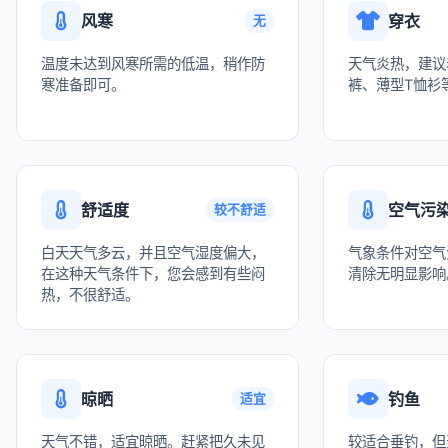
风寒
穿衣
无
温度未达到风寒所需的低温，稍作防
天气炎热，建议
寒准备即可。
裤、薄型T恤衫
舒适度
空气污
较不舒适
白天天气多云，并且空气湿度偏大，
气象条件对空气
在这种天气条件下，您会感到有些闷
清除无明显影响
热，不很舒适。
晾晒
钓鱼
适宜
天气不错，适宜晾晒。赶紧把久未见
较适合垂钓，但