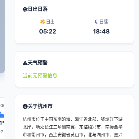
日出日落
日出
日落
05:22
18:48
天气预警
当前无预警信息
:00
20:00
关于杭州市
21:00
04:00
22:00
杭州市位于中国东南沿海、浙江省北部、钱塘江下游
1°
30°
30°
28°
30°
北岸，地处长江三角洲南翼，东临绍兴市，南接金华
-7
6-7
5-6
1-3
3-4
市和衢州市，西连安徽省黄山市，北与湖州市、嘉兴