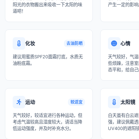
阳光的衣物搬出来吸收一下太阳的味
产生一定的影响
道吧！
化妆
心情
去油防晒
建议用蜜质SPF20面霜打底，水质无
天气较好，气温
油粉底霜。
些烦躁，注意室
态平和，给自己
运动
太阳镜
较适宜
天气较好，较适宜进行各种运动，但
白天虽有白云遮
考虑气温较高且湿度较大，请适当降
强，建议佩戴透
低运动强度，并及时补充水分。
UV400的遮阳