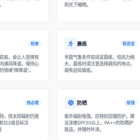
。
阳光下曝晒。
晨练
较差
较适宜
较高，会让人觉得有
早晨气象条件较适宜晨练，但风力稍
内通风降温，保持心
大，晨练时请注意选择避风的地点，
的情绪“降降温”。
避免迎风锻炼。
防晒
很必要
极强
挡，但太阳辐射仍很
紫外辐射极强，应特别加强防护，建
射比2级且标注
议涂擦SPF20以上，PA++的防晒护
镜
肤品，并随时补涂。