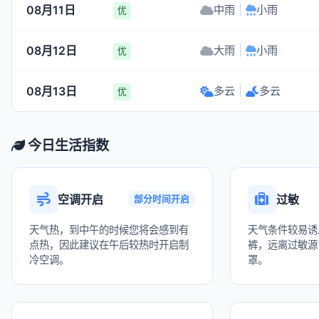
08月11日
中雨
|
小雨
优
08月12日
大雨
|
小雨
优
08月13日
多云
|
多云
优
今日生活指数
空调开启
过敏
部分时间开启
天气热，到中午的时候您将会感到有
天气条件较易诱
点热，因此建议在午后较热时开启制
裤，远离过敏源
冷空调。
罩。