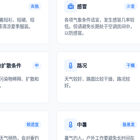
感冒
炎热
少发
着短衫、短裙、短
各项气象条件适宜，发生感冒几率较
等清凉夏季服装。
低。但请避免长期处于空调房间中，
以防感冒。
染扩散条件
路况
中
干燥
污染物稀释、扩散和
天气较好，路面比较干燥，路况较
。
好。
中暑
较适宜
极易发
天气稍热，会对垂钓
暑气灼人，户外工作要避免长时间在