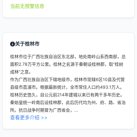
当前无预警信息
关于桂林市
桂林市位于广西壮族自治区东北部，地处南岭山系西南部，总
面积2.78万平方公里。桂林之名源于秦朝设桂林郡，取“桂树
成林”之意。
作为广西壮族自治区下辖地级市，桂林市现辖6区10县及代管
县级市荔浦市。根据最新统计，全市常住人口约493.1万人。
桂林历史悠久，自公元前214年建城以来已有两千多年历史。
秦始皇统一岭南后设桂林郡，此后历代均为州、府、路、省治
所。抗日战争时期曾为广西省会，...
查看更多介绍 >>